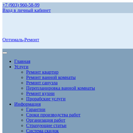
+7 (903) 960-58-99
Вход в личный кабинет
Оптималь-Ремонт
Главная
Услуги
Ремонт квартир
Ремонт ванной комнаты
Ремонт санузла
Перепланировка ванной комнаты
Ремонт кухни
Прорабские услуги
Информация
Гарантии
Сроки производства работ
Организация работ
Страхующие статьи
Система скидок