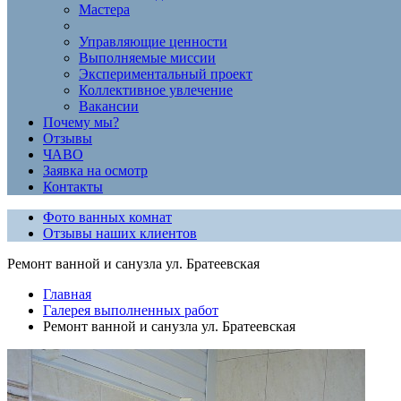
Мастера
Управляющие ценности
Выполняемые миссии
Экспериментальный проект
Коллективное увлечение
Вакансии
Почему мы?
Отзывы
ЧАВО
Заявка на осмотр
Контакты
Фото ванных комнат
Отзывы наших клиентов
Ремонт ванной и санузла ул. Братеевская
Главная
Галерея выполненных работ
Ремонт ванной и санузла ул. Братеевская