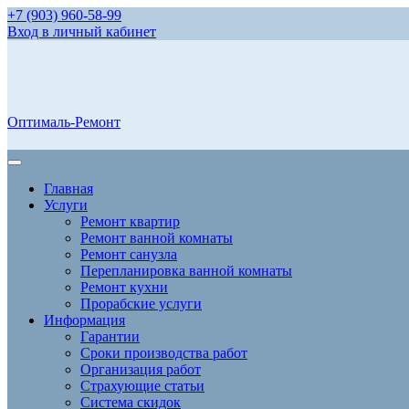
+7 (903) 960-58-99
Вход в личный кабинет
Оптималь-Ремонт
Главная
Услуги
Ремонт квартир
Ремонт ванной комнаты
Ремонт санузла
Перепланировка ванной комнаты
Ремонт кухни
Прорабские услуги
Информация
Гарантии
Сроки производства работ
Организация работ
Страхующие статьи
Система скидок