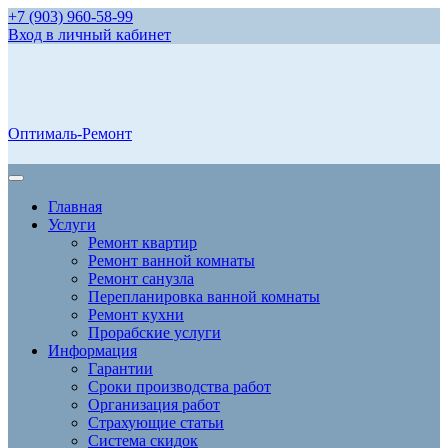
+7 (903) 960-58-99
Вход в личный кабинет
Оптималь-Ремонт
Главная
Услуги
Ремонт квартир
Ремонт ванной комнаты
Ремонт санузла
Перепланировка ванной комнаты
Ремонт кухни
Прорабские услуги
Информация
Гарантии
Сроки производства работ
Организация работ
Страхующие статьи
Система скидок