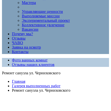
Мастера
Управляющие ценности
Выполняемые миссии
Экспериментальный проект
Коллективное увлечение
Вакансии
Почему мы?
Отзывы
ЧАВО
Заявка на осмотр
Контакты
Фото ванных комнат
Отзывы наших клиентов
Ремонт санузла ул. Черниховского
Главная
Галерея выполненных работ
Ремонт санузла ул. Черниховского