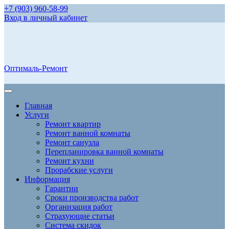
+7 (903) 960-58-99
Вход в личный кабинет
Оптималь-Ремонт
Главная
Услуги
Ремонт квартир
Ремонт ванной комнаты
Ремонт санузла
Перепланировка ванной комнаты
Ремонт кухни
Прорабские услуги
Информация
Гарантии
Сроки производства работ
Организация работ
Страхующие статьи
Система скидок