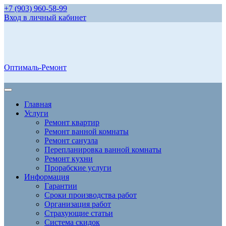
+7 (903) 960-58-99
Вход в личный кабинет
Оптималь-Ремонт
Главная
Услуги
Ремонт квартир
Ремонт ванной комнаты
Ремонт санузла
Перепланировка ванной комнаты
Ремонт кухни
Прорабские услуги
Информация
Гарантии
Сроки производства работ
Организация работ
Страхующие статьи
Система скидок