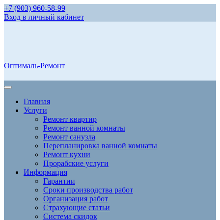
+7 (903) 960-58-99
Вход в личный кабинет
Оптималь-Ремонт
Главная
Услуги
Ремонт квартир
Ремонт ванной комнаты
Ремонт санузла
Перепланировка ванной комнаты
Ремонт кухни
Прорабские услуги
Информация
Гарантии
Сроки производства работ
Организация работ
Страхующие статьи
Система скидок